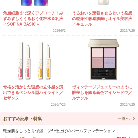
角層細胞まで深くアプローチ！み
うるおいを定着させるという発想
ずみずしくうるおう化粧水＆乳液
の乾燥性敏感肌向けオイル美容液
／SOFINA BASIC＋
／キュレル
2026/8/1
2026/7/29
骨格を活かした理想の立体感を演
ヴィンテージジュエリーのように
出できるペンシル型ハイライト／
眼差しを飾る新色アイシャドウ／
セザンヌ
ルナソル
2026/7/26
2026/7/25
おすすめ記事・特集
一覧へ
乾燥肌をしっとり保湿！ツヤ仕上げのバームファンデーション