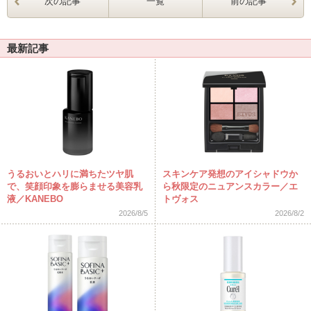
次の記事
一覧
前の記事
最新記事
うるおいとハリに満ちたツヤ肌
スキンケア発想のアイシャドウか
で、笑顔印象を膨らませる美容乳
ら秋限定のニュアンスカラー／エ
液／KANEBO
トヴォス
2026/8/5
2026/8/2