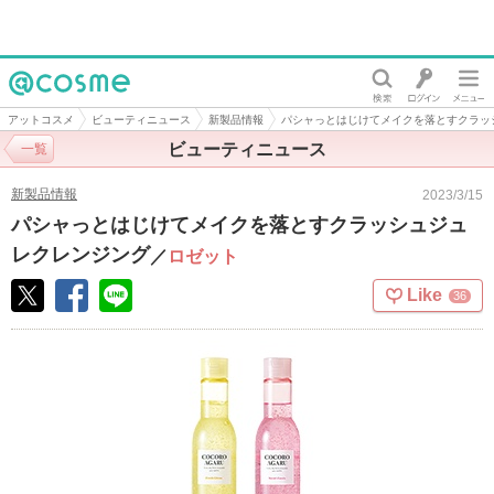
@cosme
アットコスメ
ビューティニュース
新製品情報
パシャっとはじけてメイクを落とすクラッ
ビューティニュース
一覧
新製品情報
2023/3/15
パシャっとはじけてメイクを落とすクラッシュジュ
レクレンジング
／
ロゼット
Like
36