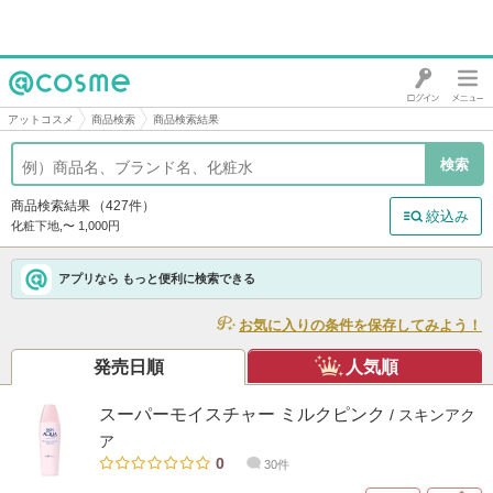
@cosme
アットコスメ
商品検索
商品検索結果
商品検索結果
（427件）
絞込み
化粧下地,〜 1,000円
アプリなら もっと便利に検索できる
お気に入りの条件を保存してみよう！
発売日順
人気順
スーパーモイスチャー ミルクピンク
/ スキンアク
ア
0
30件