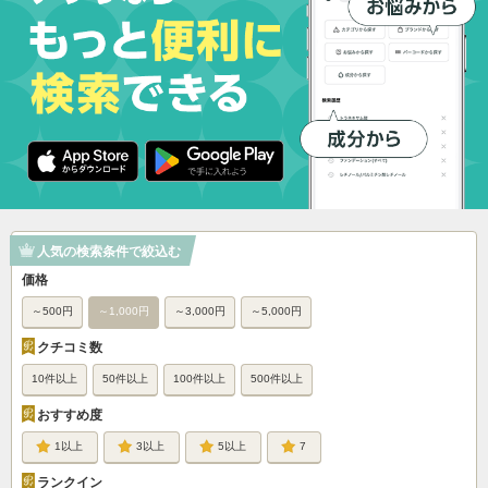
人気の検索条件で絞込む
価格
～500円
～1,000円
～3,000円
～5,000円
クチコミ数
10件以上
50件以上
100件以上
500件以上
おすすめ度
1
3
5
7
ランクイン