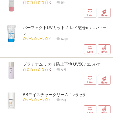
0
9件
Like
Have
パーフェクトUVカット キレイ魅せm
/ コパトー
ン
0
143件
Like
Have
プラチナム テカリ防止下地 UV50
/ エルシア
0
73件
Like
Have
BBモイスチャークリーム
/ フラセラ
0
39件
Like
Have