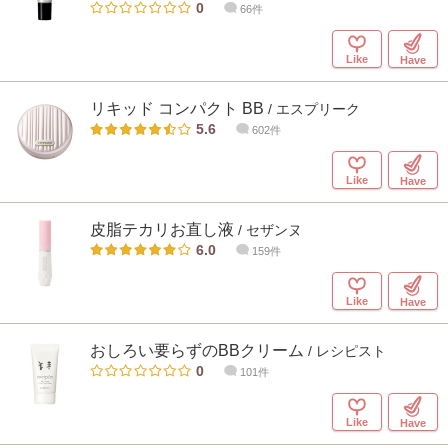
0
66件
Like
Have
リキッド コンパクト BB
/ エスプリーク
5.6
602件
Like
Have
皮脂テカリお直し液
/ セザンヌ
6.0
159件
Like
Have
おしろい要らずのBBクリーム
/ レシピスト
0
101件
Like
Have