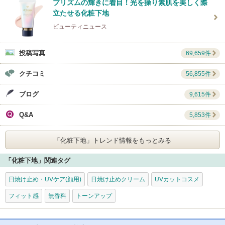
プリズムの輝きに着目！光を操り素肌を美しく際
立たせる化粧下地
ビューティニュース
投稿写真
69,659件
クチコミ
56,855件
ブログ
9,615件
Q&A
5,853件
「化粧下地」
トレンド情報をもっとみる
「化粧下地」関連タグ
日焼け止め・UVケア(顔用)
日焼け止めクリーム
UVカットコスメ
フィット感
無香料
トーンアップ