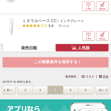
Like
Have
ミネラルベース CC
/ インテグレート
5.0
327件
Like
Have
発売日順
人気順
この検索条件を保存する！
リスト
画像
表示形式：
427件中 61-80件を表示
前へ
2
3
4
5
6
次へ