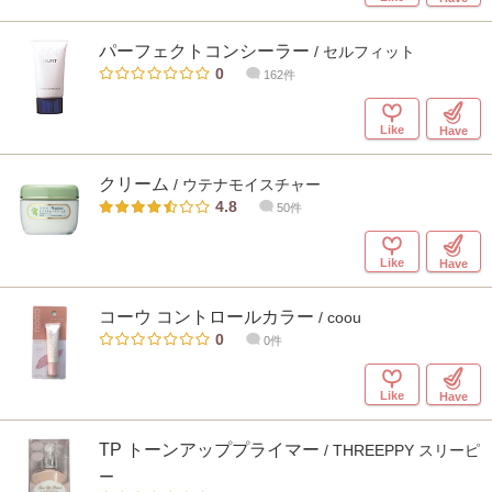
パーフェクトコンシーラー
/ セルフィット
0
162件
Like
Have
クリーム
/ ウテナモイスチャー
4.8
50件
Like
Have
コーウ コントロールカラー
/ coou
0
0件
Like
Have
TP トーンアッププライマー
/ THREEPPY スリーピ
ー