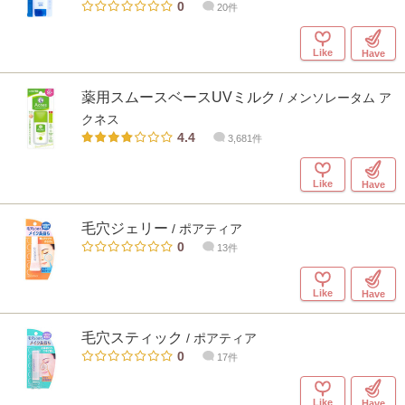
0
20件
Like
Have
薬用スムースベースUVミルク
/ メンソレータム ア
クネス
4.4
3,681件
Like
Have
毛穴ジェリー
/ ポアティア
0
13件
Like
Have
毛穴スティック
/ ポアティア
0
17件
Like
Have