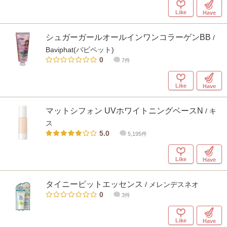
Like
Have
シュガーガールオールインワンコラーゲンBB
/
Baviphat(バビペット)
0
7件
Like
Have
マットシフォン UVホワイトニングベースN
/ キ
ス
5.0
5,195件
Like
Have
タイニーピットエッセンス
/ メレンデスネオ
0
3件
Like
Have