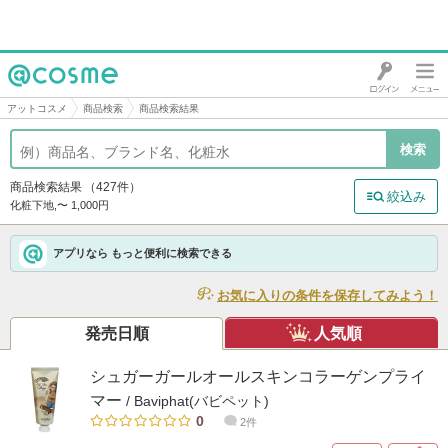
@cosme
アットコスメ
商品検索
商品検索結果
商品検索結果
（427件）
絞込み
化粧下地,〜 1,000円
アプリなら もっと便利に検索できる
お気に入りの条件を保存してみよう！
発売日順
人気順
シュガーガールオールスキンコラーゲンプライ
マー
/ Baviphat(バビペット)
0
2件