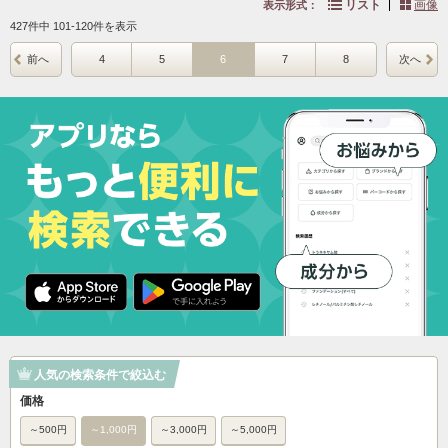
リスト
画像
表示形式：
427件中 101-120件を表示
前へ
4
5
6
7
8
次へ
人気の検索条件で絞込む
価格
～500円
～1,000円
～3,000円
～5,000円