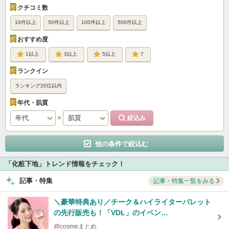
クチコミ数
10件以上
50件以上
100件以上
500件以上
おすすめ度
1
3
5
7
ランクイン
ランキング20位以内
年代・肌質
他の条件で絞込む
「化粧下地」トレンド情報をチェック！
記事・特集
記事・特集一覧をみる
＼豪華特典あり／チーク＆ハイライターパレット
の先行販売も！「VDL」のイベン…
@cosmeまとめ