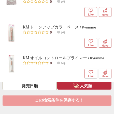
0
0件
Like
Have
KM トーンアップカラーベース
/ Kyumme
0
0件
Like
Have
KM オイルコントロールプライマー
/ Kyumme
0
0件
Like
Have
発売日順
人気順
この検索条件を保存する！