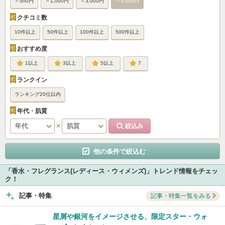
～500円
～1,000円
～3,000円
～5,000円
クチコミ数
10件以上
50件以上
100件以上
500件以上
おすすめ度
1
3
5
7
ランクイン
ランキング20位以内
年代・肌質
他の条件で絞込む
「香水・フレグランス(レディース・ウィメンズ)」トレンド情報をチェッ
ク！
記事・特集
記事・特集一覧をみる
星屑や銀河をイメージさせる、限定スター・ウォ