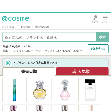
@cosme
アットコスメ
商品検索
商品検索結果
商品検索結果
（20件）
絞込み
香水・フレグランス(レディース・ウィメンズ),〜 5,000円,2000 〜
アプリなら もっと便利に検索できる
発売日順
人気順