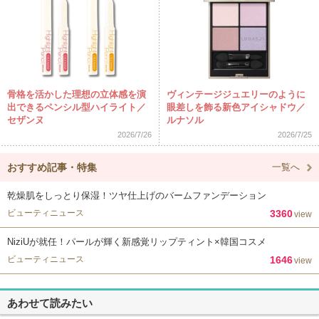
骨格を活かした理想の立体感を演
ヴィンテージジュエリーのように
出できるペンシル型ハイライト／
眼差しを飾る新色アイシャドウ／
セザンヌ
ルナソル
2026/7/26
2026/7/25
おすすめ記事・特集
一覧へ
乾燥肌をしっとり保湿！ツヤ仕上げのバームファンデーション
ビューティニュース
3360
view
NiziUが就任！パールが輝く新感覚リップティント×韓国コスメ
ビューティニュース
1646
view
あわせて読みたい