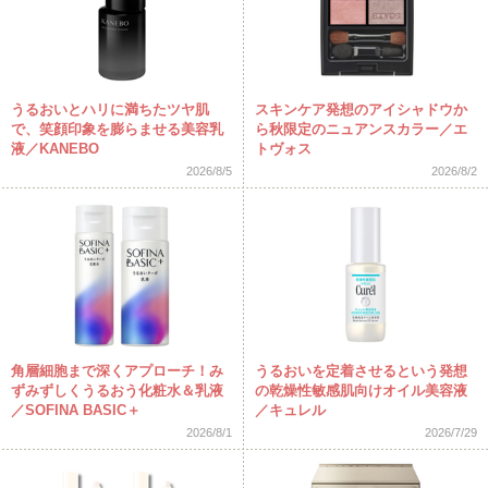
うるおいとハリに満ちたツヤ肌
スキンケア発想のアイシャドウか
で、笑顔印象を膨らませる美容乳
ら秋限定のニュアンスカラー／エ
液／KANEBO
トヴォス
2026/8/5
2026/8/2
角層細胞まで深くアプローチ！み
うるおいを定着させるという発想
ずみずしくうるおう化粧水＆乳液
の乾燥性敏感肌向けオイル美容液
／SOFINA BASIC＋
／キュレル
2026/8/1
2026/7/29