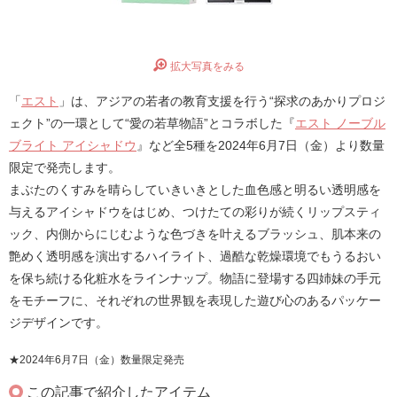
拡大写真をみる
「
エスト
」は、アジアの若者の教育支援を行う“探求のあかりプロジ
ェクト”の一環として“愛の若草物語”とコラボした『
エスト ノーブル
ブライト アイシャドウ
』など全5種を2024年6月7日（金）より数量
限定で発売します。
まぶたのくすみを晴らしていきいきとした血色感と明るい透明感を
与えるアイシャドウをはじめ、つけたての彩りが続くリップスティ
ック、内側からにじむような色づきを叶えるブラッシュ、肌本来の
艶めく透明感を演出するハイライト、過酷な乾燥環境でもうるおい
を保ち続ける化粧水をラインナップ。物語に登場する四姉妹の手元
をモチーフに、それぞれの世界観を表現した遊び心のあるパッケー
ジデザインです。
★2024年6月7日（金）数量限定発売
この記事で紹介したアイテム