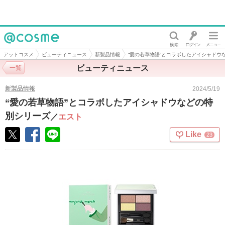
@cosme
アットコスメ
ビューティニュース
新製品情報
“愛の若草物語”とコラボしたアイシャドウ
ビューティニュース
一覧
新製品情報
2024/5/19
“愛の若草物語”とコラボしたアイシャドウなどの特
別シリーズ
／
エスト
Like
23