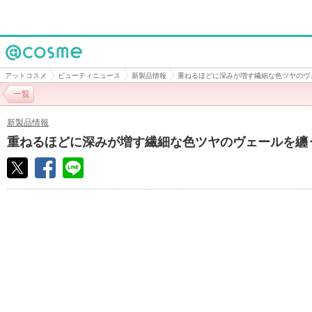
@cosme
アットコスメ
ビューティニュース
新製品情報
重ねるほどに深みが増す繊細な色ツヤのヴ
一覧
新製品情報
重ねるほどに深みが増す繊細な色ツヤのヴェールを纏