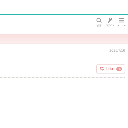
2025/7/16
Like
26