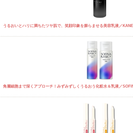
うるおいとハリに満ちたツヤ肌で、笑顔印象を膨らませる美容乳液／KANE
角層細胞まで深くアプローチ！みずみずしくうるおう化粧水＆乳液／SOFINA