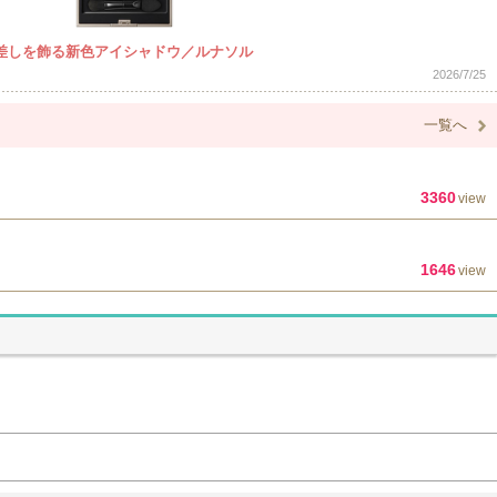
差しを飾る新色アイシャドウ／ルナソル
2026/7/25
一覧へ
3360
view
1646
view