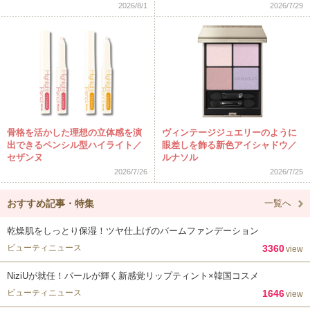
2026/8/1
2026/7/29
骨格を活かした理想の立体感を演
ヴィンテージジュエリーのように
出できるペンシル型ハイライト／
眼差しを飾る新色アイシャドウ／
セザンヌ
ルナソル
2026/7/26
2026/7/25
おすすめ記事・特集
一覧へ
乾燥肌をしっとり保湿！ツヤ仕上げのバームファンデーション
ビューティニュース
3360
view
NiziUが就任！パールが輝く新感覚リップティント×韓国コスメ
ビューティニュース
1646
view