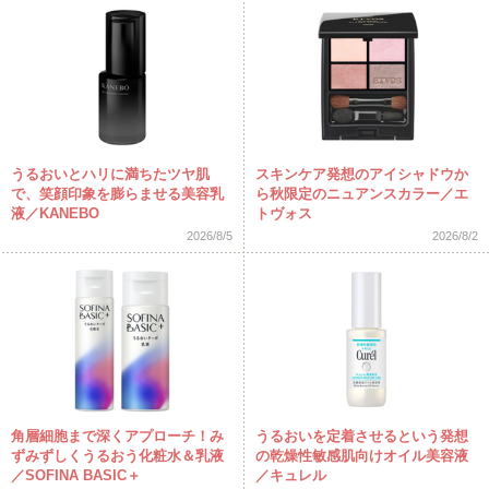
うるおいとハリに満ちたツヤ肌
スキンケア発想のアイシャドウか
で、笑顔印象を膨らませる美容乳
ら秋限定のニュアンスカラー／エ
液／KANEBO
トヴォス
2026/8/5
2026/8/2
角層細胞まで深くアプローチ！み
うるおいを定着させるという発想
ずみずしくうるおう化粧水＆乳液
の乾燥性敏感肌向けオイル美容液
／SOFINA BASIC＋
／キュレル