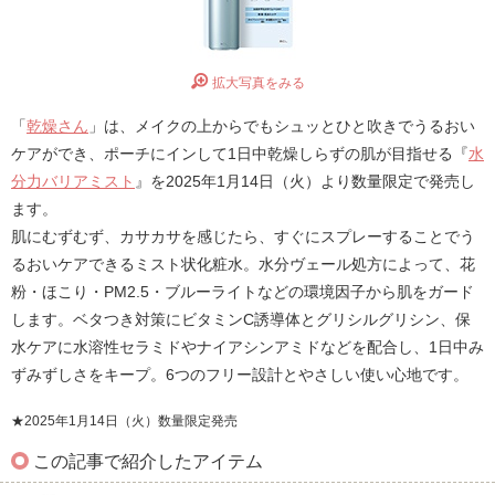
拡大写真をみる
「
乾燥さん
」は、メイクの上からでもシュッとひと吹きでうるおい
ケアができ、ポーチにインして1日中乾燥しらずの肌が目指せる『
水
分力バリアミスト
』を2025年1月14日（火）より数量限定で発売し
ます。
肌にむずむず、カサカサを感じたら、すぐにスプレーすることでう
るおいケアできるミスト状化粧水。水分ヴェール処方によって、花
粉・ほこり・PM2.5・ブルーライトなどの環境因子から肌をガード
します。ベタつき対策にビタミンC誘導体とグリシルグリシン、保
水ケアに水溶性セラミドやナイアシンアミドなどを配合し、1日中み
ずみずしさをキープ。6つのフリー設計とやさしい使い心地です。
★2025年1月14日（火）数量限定発売
この記事で紹介したアイテム