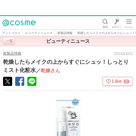
@cosme
アットコスメ
ビューティニュース
新製品情報
乾燥したらメイクの上からすぐにシュッ！
ビューティニュース
一覧
新製品情報
2024/12/21
乾燥したらメイクの上からすぐにシュッ！しっとり
ミスト化粧水
／
乾燥さん
Like
95