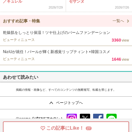
／キュレル
セザンヌ
2026/7/29
2026/7/26
おすすめ記事・特集
一覧へ
乾燥肌をしっとり保湿！ツヤ仕上げのバームファンデーション
ビューティニュース
3360
view
NiziUが就任！パールが輝く新感覚リップティント×韓国コスメ
ビューティニュース
1646
view
あわせて読みたい
掲載の情報・画像など、すべてのコンテンツの無断複写、転載を禁じます。
ページトップへ
@cosme
公式SNSアカウント
instag
x
faceb
line
この記事にLike！
27
ram
ook