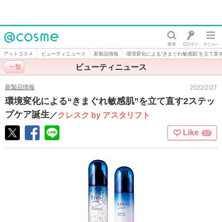
@cosme
アットコスメ
ビューティニュース
新製品情報
環境変化による“きまぐれ敏感肌”を立て直
ビューティニュース
一覧
新製品情報
2022/2/27
環境変化による“きまぐれ敏感肌”を立て直す2ステッ
プケア誕生
／
クレスク by アスタリフト
Like
27