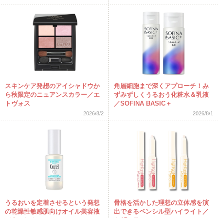
スキンケア発想のアイシャドウか
角層細胞まで深くアプローチ！み
ら秋限定のニュアンスカラー／エ
ずみずしくうるおう化粧水＆乳液
トヴォス
／SOFINA BASIC＋
2026/8/2
2026/8/1
うるおいを定着させるという発想
骨格を活かした理想の立体感を演
の乾燥性敏感肌向けオイル美容液
出できるペンシル型ハイライト／