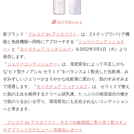
拡大写真をみる
新ブランド「
クレスク by アスタリフト
」は、2ステップでバリア機
能と免疫機能へ同時にアプローチする『
ジェリーコンディショナ
ー
』と『
モイスチュア リッチミルク
』を2022年3月1日（火）より
発売します。
『
ジェリーコンディショナー
』は、湿度変化によって不足しがち
な“ヒト型ナノアシル セラミド”をバランスよく配合した化粧液。み
ずみずしいジェリーがまろやかな化粧液に変わり、肌のすみずみま
で浸透します。『
モイスチュア リッチミルク
』は、セラミドで整え
た肌の土台を維持するクリーム状乳液。たっぷりの保湿成分の働き
で肌のうるおいを守り、環境変化にも左右されないコンディション
へと導きます。
「クレスク by アスタリフト」きまぐれ敏感肌に寄り添う新スキン
ケアブランドがデビュー／発表会レポート