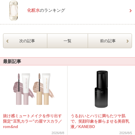
化粧水
のランキング
次の記事
一覧
前の記事
最新記事
抜け感ミュートメイクを作り出す
うるおいとハリに満ちたツヤ肌
限定“豆乳カラー”の眉マスカラ／
で、笑顔印象を膨らませる美容乳
rom&nd
液／KANEBO
2026/8/8
2026/8/5