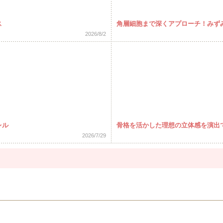
ス
角層細胞まで深くアプローチ！みずみず
2026/8/2
レル
骨格を活かした理想の立体感を演出
2026/7/29