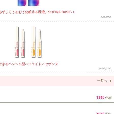
しくうるおう化粧水＆乳液／SOFINA BASIC＋
2026/8/1
できるペンシル型ハイライト／セザンヌ
2026/7/26
一覧へ
3360
view
1646