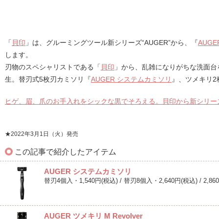
「
貝印
」は、グルーミングツール新シリーズ“AUGER”から、『
AUG
します。
刃物のスペシャリストである「
貝印
」から、乱雑になりがちな洗面台
生。替刃式5枚刃カミソリ『
AUGER システムカミソリ
』、ツメキリ2
ヒゲ、眉、爪のお手入れをシックな黒でそろえる。貝印から新シリーズ
★2022年3月1日（火）発売
この記事で紹介したアイテム
AUGER システムカミソリ
替刃4個入・1,540円(税込) / 替刃8個入・2,640円(税込) / 2,86
AUGER ツメキリ M Revolver