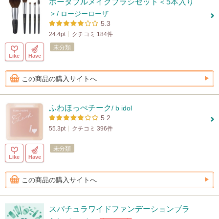
ポータブルメイクブラシセット＜5本入り
＞
/ ロージーローザ
5.3
24.4pt
クチコミ 184件
未分類
Like
Have
この商品の購入サイトへ
ふわほっぺチーク
/ b idol
5.2
55.3pt
クチコミ 396件
未分類
Like
Have
この商品の購入サイトへ
スパチュラワイドファンデーションブラ