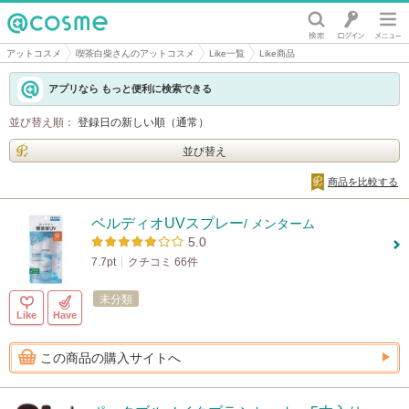
@cosme
アットコスメ
喫茶白柴さんのアットコスメ
Like一覧
Like商品
アプリなら もっと便利に検索できる
並び替え順：
登録日の新しい順（通常）
並び替え
商品を比較する
ベルディオUVスプレー
/ メンターム
5.0
7.7pt
クチコミ 66件
未分類
Like
Have
この商品の購入サイトへ