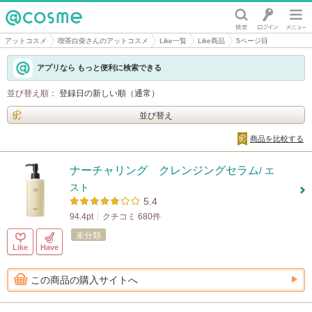
@cosme
アットコスメ
喫茶白柴さんのアットコスメ
Like一覧
Like商品
5ページ目
アプリなら もっと便利に検索できる
並び替え順：
登録日の新しい順（通常）
並び替え
商品を比較する
ナーチャリング クレンジングセラム
/ エ
スト
5.4
94.4pt
クチコミ 680件
未分類
Like
Have
この商品の購入サイトへ