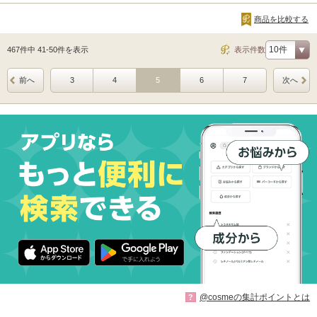
商品を比較する
467件中 41-50件を表示
表示件数
前へ
3
4
5
6
7
次へ
@cosmeの集計ポイントとは
?