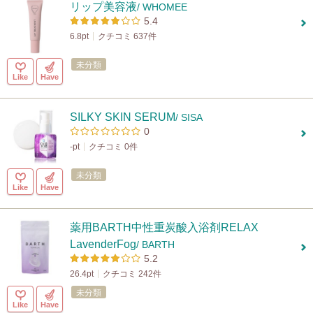
リップ美容液
/ WHOMEE
5.4
6.8pt
クチコミ 637件
未分類
Like
Have
SILKY SKIN SERUM
/ SISA
0
-pt
クチコミ 0件
未分類
Like
Have
薬用BARTH中性重炭酸入浴剤RELAX
LavenderFog
/ BARTH
5.2
26.4pt
クチコミ 242件
未分類
Like
Have